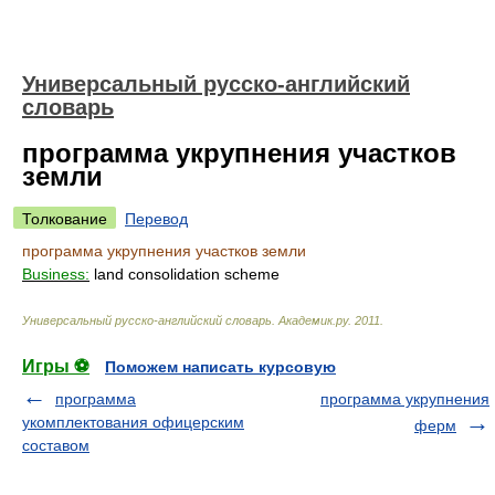
Универсальный русско-английский
словарь
программа укрупнения участков
земли
Толкование
Перевод
программа укрупнения участков земли
Business:
land consolidation scheme
Универсальный русско-английский словарь
.
Академик.ру
.
2011
.
Игры ⚽
Поможем написать курсовую
программа
программа укрупнения
укомплектования офицерским
ферм
составом