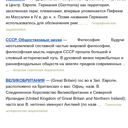
в Центр. Европе. Германия (Germania) как территория,
заселенная герм, племенами, впервые упоминается Пифеем
из Массалии в IV в. до н. э. Позже название Германия
использовалось для обозначения рим.… …
Географическая
энциклопедия
СССР. Общественные науки
— Философия Будучи
неотъемлемой составной частью мировой философии,
философская мысль народов СССР прошла большой и
сложный исторический путь. В духовной жизни первобытных и
раннефеодальных обществ на землях предков современных…
…
Большая советская энциклопедия
ВЕЛИКОБРИТАНИЯ
— (Great Britain) гос во в Зап. Европе,
расположено на Британских о вах. Офиц. назв. В.
Соединенное Королевство Великобритании и Северной
Ирландии (United Kingdom of Great Britain and Northern Ireland);
часто всю В. неточно именуют Англией (по назв …
Советская
историческая энциклопедия