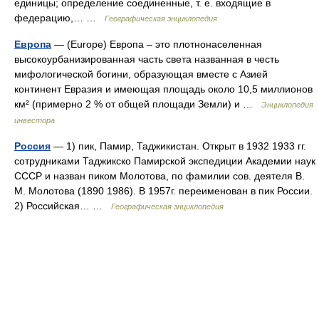
единицы; определение соединенные, т. е. входящие в
федерацию,… …
Географическая энциклопедия
Европа
— (Europe) Европа – это плотнонаселенная
высокоурбанизированная часть света названная в честь
мифологической богини, образующая вместе с Азией
континент Евразия и имеющая площадь около 10,5 миллионов
км² (примерно 2 % от общей площади Земли) и …
Энциклопедия
инвестора
Россия
— 1) пик, Памир, Таджикистан. Открыт в 1932 1933 гг.
сотрудниками Таджикско Памирской экспедиции Академии наук
СССР и назван пиком Молотова, по фамилии сов. деятеля В.
М. Молотова (1890 1986). В 1957г. переименован в пик России.
2) Российская… …
Географическая энциклопедия